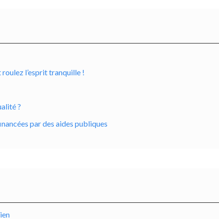
ulez l’esprit tranquille !
alité ?
inancées par des aides publiques
dien