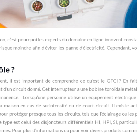
on, c’est pourquoi les experts du domaine en ligne innovent const
un risque moindre afin d’éviter les panne d’électricité. Cependa
ôle ?
nt, il est important de comprendre ce qu’est le GFCI ? En fait, 
 d’un circuit donné. Cet interrupteur a une bobine toroïdale métall
ermanence. Lorsqu’une personne utilise un équipement électrique 
a maison en cas de surintensité ou de court-circuit. Il existe act
ur protéger presque tous les circuits, tels que l’éclairage ou les p
ième type est celui des disjoncteurs différentiels HI, HPI, SI, par
armes. Pour plus d’informations ou pour voir divers produits comm