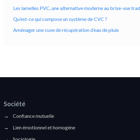
Les lamelles PVC, une alternative moderne au brise-vue trad
Qu’est-ce qui compose un système de CVC ?
Aménager une cuve de récupération d’eau de pluie
Société
→
Confiance mutuelle
→
Lien émotionnel et homogène
→
Sociologie