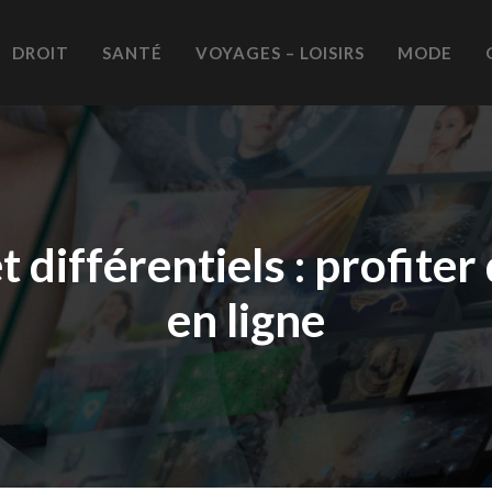
DROIT
SANTÉ
VOYAGES – LOISIRS
MODE
t différentiels : profite
en ligne