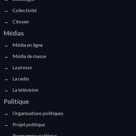
→
Collectivité
→
Citoyen
Médias
→
Média en ligne
→
Média de masse
→
La presse
→
La radio
→
La télévision
Politique
→
Organisations politiques
→
Projet politique
→
Programme politique