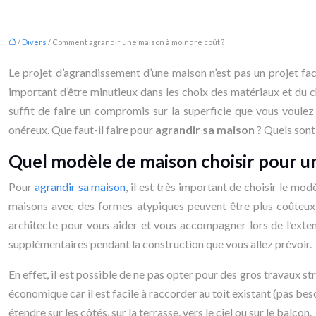
/
Divers
/ Comment agrandir une maison à moindre coût ?
Le projet d’agrandissement d’une maison n’est pas un projet faci
important d’être minutieux dans les choix des matériaux et du ch
suffit de faire un compromis sur la superficie que vous voulez
onéreux. Que faut-il faire pour
agrandir sa maison
? Quels sont
Quel modèle de maison choisir pour u
Pour
agrandir sa maison
, il est très important de choisir le mo
maisons avec des formes atypiques peuvent être plus coûteux. 
architecte pour vous aider et vous accompagner lors de l’exten
supplémentaires pendant la construction que vous allez prévoir.
En effet, il est possible de ne pas opter pour des gros travaux stru
économique car il est facile à raccorder au toit existant (pas bes
étendre sur les côtés, sur la terrasse, vers le ciel ou sur le balcon.