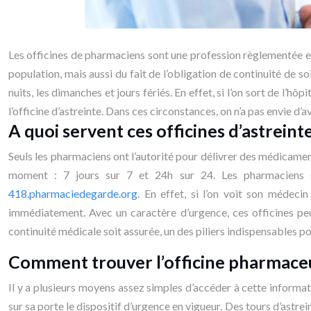
Les officines de pharmaciens sont une profession règlementée en
population, mais aussi du fait de l’obligation de continuité de so
nuits, les dimanches et jours fériés. En effet, si l’on sort de l’hô
l’officine d’astreinte. Dans ces circonstances, on n’a pas envie d’av
A quoi servent ces officines d’astreint
Seuls les pharmaciens ont l’autorité pour délivrer des médicament
moment : 7 jours sur 7 et 24h sur 24. Les pharmaciens s
418.pharmaciedegarde.org
. En effet, si l’on voit son médeci
immédiatement. Avec un caractère d’urgence, ces officines peu
continuité médicale soit assurée, un des piliers indispensables p
Comment trouver l’officine pharmaceut
Il y a plusieurs moyens assez simples d’accéder à cette informat
sur sa porte le dispositif d’urgence en vigueur. Des tours d’astr