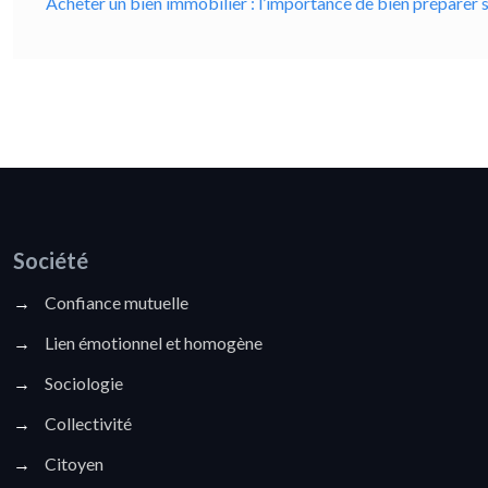
Acheter un bien immobilier : l’importance de bien préparer
Société
→
Confiance mutuelle
→
Lien émotionnel et homogène
→
Sociologie
→
Collectivité
→
Citoyen