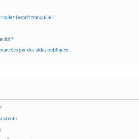
ulez l’esprit tranquille !
alité ?
inancées par des aides publiques
?
xistent ?
s