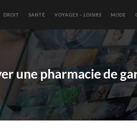
DROIT
SANTÉ
VOYAGES – LOISIRS
MODE
r une pharmacie de gard