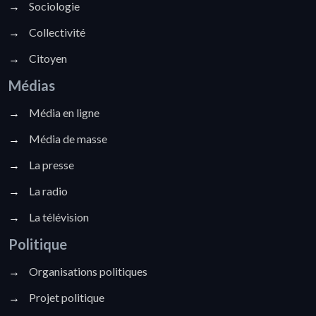
→
Sociologie
→
Collectivité
→
Citoyen
Médias
→
Média en ligne
→
Média de masse
→
La presse
→
La radio
→
La télévision
Politique
→
Organisations politiques
→
Projet politique