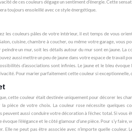
vivacité de ces couleurs dégage un sentiment d’énergie. Cette sensa
sera toujours ensoleillé avec ce style énergétique.
 les couleurs pâles de votre intérieur, il est temps de vous oriente
. Salon, cuisine, chambre à coucher, ou même votre garage, vous pou
our peindre un mur, soit les détails autour du mur sont en jaune. L
 pouvez aussi mettre un peu de jaune dans votre espace de travail p
ossibilités d’associations sont infinies. Le jaune et le bleu évoque
a vivacité. Pour marier parfaitement cette couleur si exceptionnelle
et
que, cette couleur était destinée uniquement pour décorer les chamb
 la pièce de votre choix. La couleur rose nécessite quelques con
euvent aussi conduire votre décoration à l’échec total. Si vous ê
évoque l’élégance et le côté glamour d’une pièce. Pour s’y faire, 
riser. Elle ne peut pas être associée avec n’importe quelle couleur.