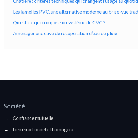
Chatière : critères techniques qui changent l’usage au quoti
Les lamelles PVC, une alternative moderne au brise-vue trad
Qu’est-ce qui compose un système de CVC ?
Aménager une cuve de récupération d’eau de pluie
Société
→
Confiance mutuelle
→
Lien émotionnel et homogène