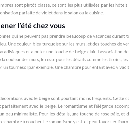
bres sont plutôt classe, ce sont les plus utilisées par les hôtels 
isation parfaite de violet dans le salon ou la cuisine.
ner l’été chez vous
sonnes qui ne peuvent pas prendre beaucoup de vacances durant tout
bleu. Une couleur bleu turquoise sur les murs, et des touches de ve
adisiaques et ajouter une touche de beige clair. L’association de la
 couleur des murs, le reste pour les détails comme les tiroirs, les é
 un tournesol par exemple. Une chambre pour enfant avec vivacité 
écorations avec le beige sont pourtant moins fréquents. Cette coul
nt parfaitement avec le beige. Le romantisme et l’élégance accom
 peu minimaliste. Pour les détails, une touche de rose pâle, et d
tre chambre à coucher. Le romantisme y est, et peut favoriser l’har