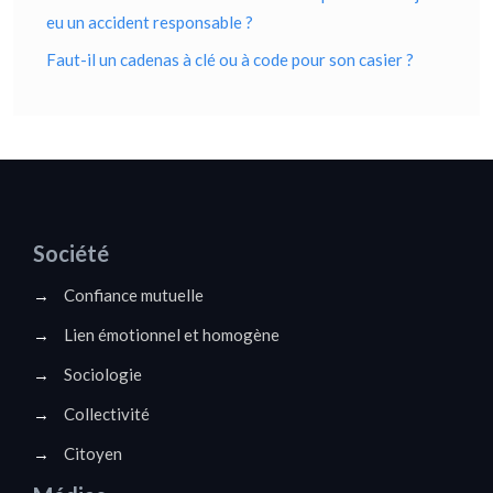
eu un accident responsable ?
Faut-il un cadenas à clé ou à code pour son casier ?
Société
→
Confiance mutuelle
→
Lien émotionnel et homogène
→
Sociologie
→
Collectivité
→
Citoyen