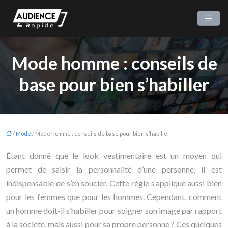
Mode homme : conseils de
base pour bien s’habiller
/
Mode
/ Mode homme : conseils de base pour bien s’habiller
Étant donné que le look vestimentaire est un moyen qui
permet de saisir la personnalité d’une personne, il est
indispensable de s’en soucier. Cette règle s’applique aussi bien
pour les femmes que pour les hommes. Cependant, comment
un homme doit-il s’habiller pour soigner son image par rapport
à la société, mais aussi pour sa propre personne ? Ces quelques