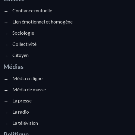
→
Confiance mutuelle
→
Lien émotionnel et homogène
→
Sociologie
→
Collectivité
→
Citoyen
Médias
→
Média en ligne
→
Média de masse
→
La presse
→
La radio
→
La télévision
Politique