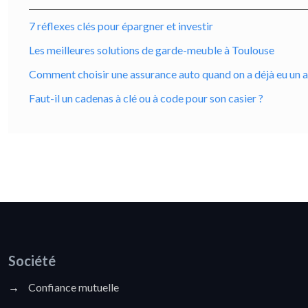
7 réflexes clés pour épargner et investir
Les meilleures solutions de garde-meuble à Toulouse
Comment choisir une assurance auto quand on a déjà eu un 
Faut-il un cadenas à clé ou à code pour son casier ?
Société
→
Confiance mutuelle