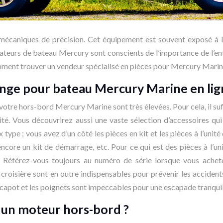
niques de précision. Cet équipement est souvent exposé à l’ea
ateurs de bateau Mercury sont conscients de l’importance de l’entr
mment trouver un vendeur spécialisé en pièces pour Mercury Marine
nge pour bateau Mercury Marine en lig
otre hors-bord Mercury Marine sont très élevées. Pour cela, il suf
ité. Vous découvrirez aussi une vaste sélection d’accessoires q
ype ; vous avez d’un côté les pièces en kit et les pièces à l’unité
encore un kit de démarrage, etc. Pour ce qui est des pièces à l’uni
s. Référez-vous toujours au numéro de série lorsque vous ache
croisière sont en outre indispensables pour prévenir les acciden
-capot et les poignets sont impeccables pour une escapade tranquil
r un moteur hors-bord ?