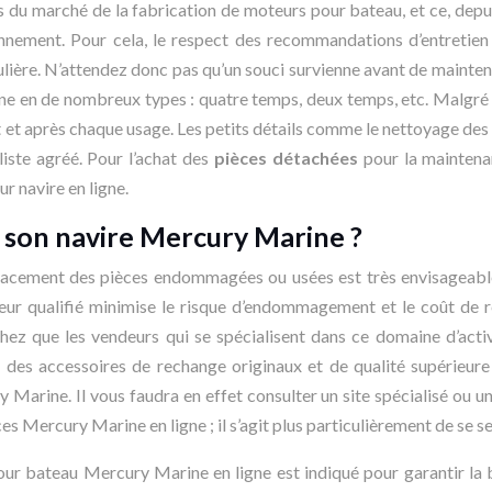
 du marché de la fabrication de moteurs pour bateau, et ce, dep
nnement. Pour cela, le respect des recommandations d’entretien
gulière. N’attendez donc pas qu’un souci survienne avant de mainteni
e en de nombreux types : quatre temps, deux temps, etc. Malgré ce
nt et après chaque usage. Les petits détails comme le nettoyage des f
liste agréé. Pour l’achat des
pièces détachées
pour la maintenan
r navire en ligne.
r son navire Mercury Marine ?
lacement des pièces endommagées ou usées est très envisageable. 
ur qualifié minimise le risque d’endommagement et le coût de r
ez que les vendeurs qui se spécialisent dans ce domaine d’acti
 accessoires de rechange originaux et de qualité supérieure son
 Marine. Il vous faudra en effet consulter un site spécialisé ou u
s Mercury Marine en ligne ; il s’agit plus particulièrement de se se
pour bateau Mercury Marine en ligne est indiqué pour garantir la 