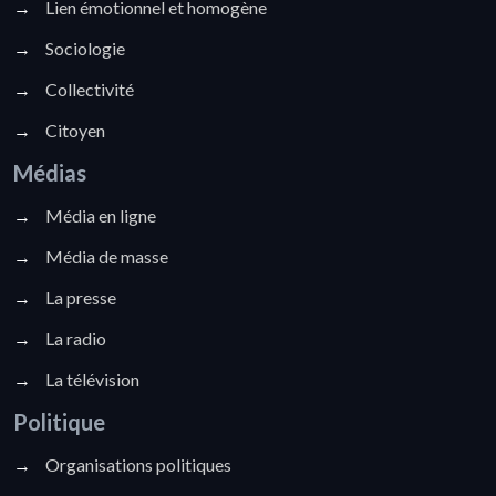
→
Lien émotionnel et homogène
→
Sociologie
→
Collectivité
→
Citoyen
Médias
→
Média en ligne
→
Média de masse
→
La presse
→
La radio
→
La télévision
Politique
→
Organisations politiques