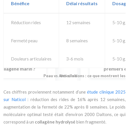
Bénéfice
Délai résultats
Dosage
Réduction rides
12 semaines
5-10 g/j
Fermeté peau
8 semaines
5-10 g/j
Douleurs articulaires
3-6 mois
5-10 g/j
Peau vs Articulations : ce que montrent les 
Ces chiffres proviennent notamment d’une
étude clinique 2025
sur Naticol
: réduction des rides de 16% après 12 semaines,
augmentation de la fermeté de 22% après 8 semaines. Le poids
moléculaire optimal testé était d’environ 2000 Daltons, ce qui
correspond à un
collagène hydrolysé
bien fragmenté.