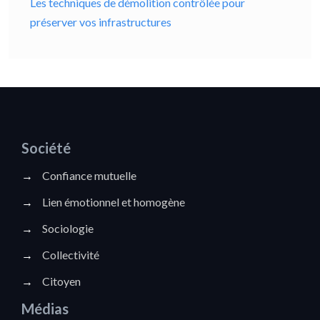
Les techniques de démolition contrôlée pour
préserver vos infrastructures
Société
→
Confiance mutuelle
→
Lien émotionnel et homogène
→
Sociologie
→
Collectivité
→
Citoyen
Médias