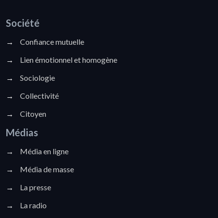
Société
→
Confiance mutuelle
→
Lien émotionnel et homogène
→
Sociologie
→
Collectivité
→
Citoyen
Médias
→
Média en ligne
→
Média de masse
→
La presse
→
La radio