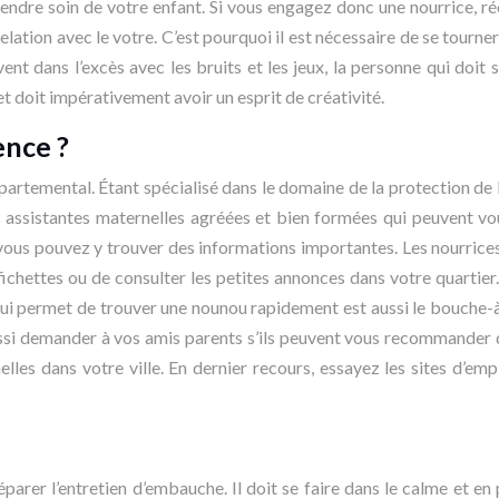
prendre soin de votre enfant. Si vous engagez donc une nourrice,
elation avec le votre. C’est pourquoi il est nécessaire de se tourn
t dans l’excès avec les bruits et les jeux, la personne qui doit 
 doit impérativement avoir un esprit de créativité.
nce ?
artemental. Étant spécialisé dans le domaine de la protection de l’
ssistantes maternelles agréées et bien formées qui peuvent vous 
 vous pouvez y trouver des informations importantes. Les nourrice
ichettes ou de consulter les petites annonces dans votre quartie
ui permet de trouver une nounou rapidement est aussi le bouche-à
ssi demander à vos amis parents s’ils peuvent vous recommander qu
elles dans votre ville. En dernier recours, essayez les sites d’em
réparer l’entretien d’embauche. Il doit se faire dans le calme et e