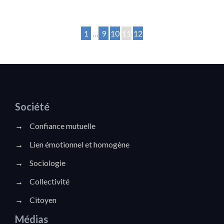
1
…
9
10
11
12
Société
→
Confiance mutuelle
→
Lien émotionnel et homogène
→
Sociologie
→
Collectivité
→
Citoyen
Médias