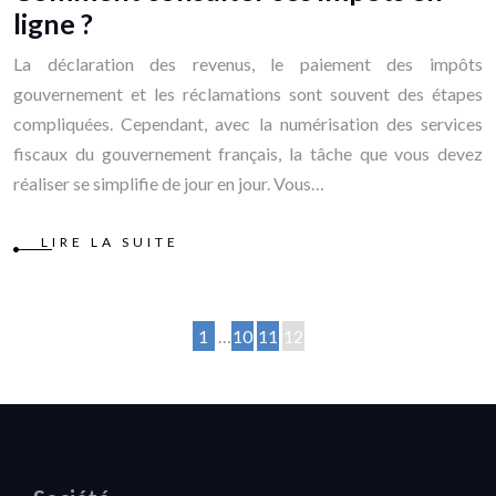
ligne ?
La déclaration des revenus, le paiement des impôts
gouvernement et les réclamations sont souvent des étapes
compliquées. Cependant, avec la numérisation des services
fiscaux du gouvernement français, la tâche que vous devez
réaliser se simplifie de jour en jour. Vous…
LIRE LA SUITE
1
…
10
11
12