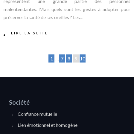
représentent une grande partie des personnes
malentendantes. Mais quels sont les gestes à adopter pour
préserver la santé de ses oreilles ? Les…
LIRE LA SUITE
1
…
7
8
9
10
Société
→
Confiance mutuelle
→
Lien émotionnel et homogène